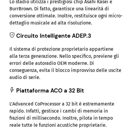
i
Lo stadio utilizza i prestigiosi chip Asahi Kasei e
O
BurrBrown. Di fatto, garantisce una linearità di
u
conversione ottimale. Inoltre, restituisce ogni micro-
t
dettaglio musicale ad alta risoluzione.
q
Circuito Intelligente ADEP.3
u
a
Il sistema di protezione proprietario appartiene
n
alla terza generazione. Nello specifico, previene gli
t
errori delle autoradio OEM moderne. Di
i
conseguenza, evita il blocco improvviso delle uscite
t
audio di serie.
à
Piattaforma ACO a 32 Bit
L’Advanced CoProcessor a 32 bit è estremamente
rapido. Infatti, gestisce i cambi di memoria in
frazioni di millisecondo. Inoltre, pilota in tempo
reale tutte le funzioni acustiche proprietarie.