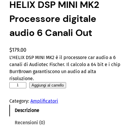
HELIX DSP MINI MK2
Processore digitale
audio 6 Canali Out
$
179.00
L’HELIX DSP MINI MK2 è il processore car audio a 6
canali di Audiotec Fischer. Il calcolo a 64 bit e i chip
BurrBrown garantiscono un audio ad alta
risoluzione.
H
Aggiungi al carrello
E
L
Category:
Amplificatori
I
Descrizione
X
D
Recensioni (0)
S