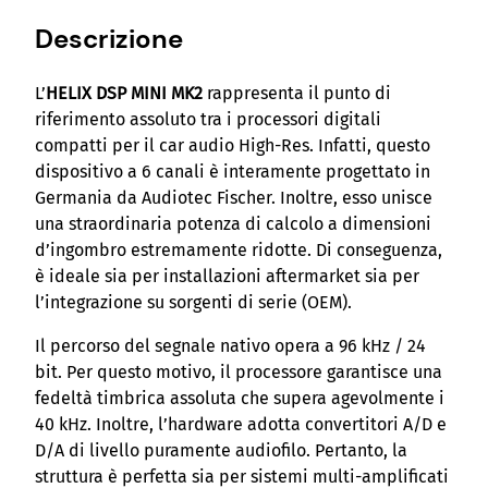
P
Descrizione
M
I
N
L’
HELIX DSP MINI MK2
rappresenta il punto di
I
riferimento assoluto tra i processori digitali
M
compatti per il car audio High-Res. Infatti, questo
K
dispositivo a 6 canali è interamente progettato in
2
Germania da Audiotec Fischer. Inoltre, esso unisce
P
una straordinaria potenza di calcolo a dimensioni
r
d’ingombro estremamente ridotte. Di conseguenza,
o
è ideale sia per installazioni aftermarket sia per
c
l’integrazione su sorgenti di serie (OEM).
e
Il percorso del segnale nativo opera a 96 kHz / 24
s
bit. Per questo motivo, il processore garantisce una
s
fedeltà timbrica assoluta che supera agevolmente i
o
40 kHz. Inoltre, l’hardware adotta convertitori A/D e
r
D/A di livello puramente audiofilo. Pertanto, la
e
struttura è perfetta sia per sistemi multi-amplificati
d