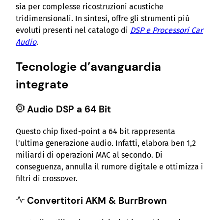
sia per complesse ricostruzioni acustiche
i
tridimensionali. In sintesi, offre gli strumenti più
g
evoluti presenti nel catalogo di
DSP e Processori Car
i
Audio
.
t
a
Tecnologie d’avanguardia
l
e
integrate
a
u
Audio DSP a 64 Bit
d
i
Questo chip fixed-point a 64 bit rappresenta
o
l’ultima generazione audio. Infatti, elabora ben 1,2
6
miliardi di operazioni MAC al secondo. Di
C
conseguenza, annulla il rumore digitale e ottimizza i
a
filtri di crossover.
n
a
Convertitori AKM & BurrBrown
l