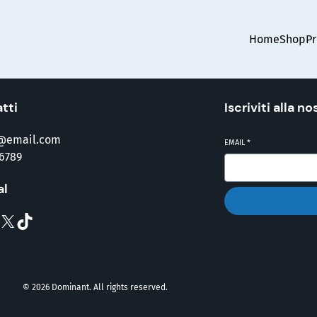
Home
Shop
Pr
tti
Iscriviti alla n
@email.com
EMAIL
*
6789
al
X
TikTok
© 2026 Dominant. All rights reserved.