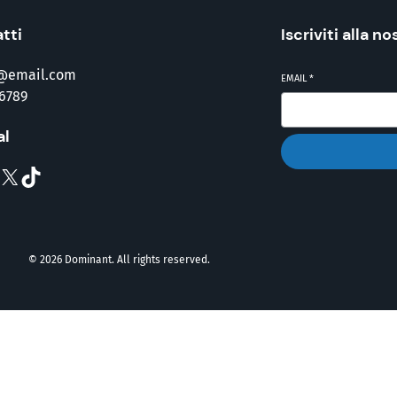
tti
Iscriviti alla n
@email.com
EMAIL
*
6789
al
X
TikTok
© 2026 Dominant. All rights reserved.