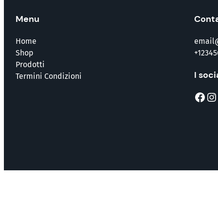
Menu
Conta
Home
email
Shop
+12345
Prodotti
I soci
Termini Condizioni
Facebook
Instagram